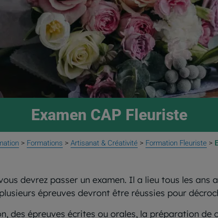
Examen CAP Fleuriste
mation
>
Formations
>
Artisanat & Créativité
>
Formation Fleuriste
>
E
ous devrez passer un examen. Il a lieu tous les ans au 
 plusieurs épreuves devront être réussies pour décroc
on, des épreuves écrites ou orales, la préparation de 