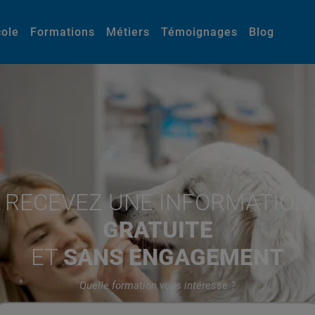
cole
Formations
Métiers
Témoignages
Blog
RECEVEZ UNE INFORMATION
GRATUITE
ET
SANS ENGAGEMENT
Quelle formation vous intéresse ?