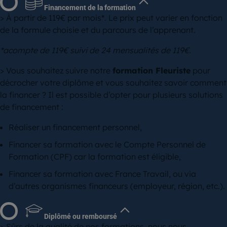
Financement de la formation
> À partir de 119€ par mois*. Le prix peut varier en fonction
de la formule choisie et du parcours de l’apprenant.
*acompte de 119€ suivi de 24 mensualités de 119€.
> Vous souhaitez suivre notre
formation Fleuriste
pour
décrocher votre diplôme et vous souhaitez savoir comment
la financer ? Il est possible d’opter pour plusieurs solutions
de financement :
Réaliser un financement personnel,
Financer sa formation avec le Compte Personnel de
Formation (CPF) car la formation est éligible,
Financer sa formation avec France Travail, ou via
d’autres organismes financeurs (employeur, région, etc.).
Diplômé ou remboursé
> Sûrs de la qualité de nos formations, nous nous