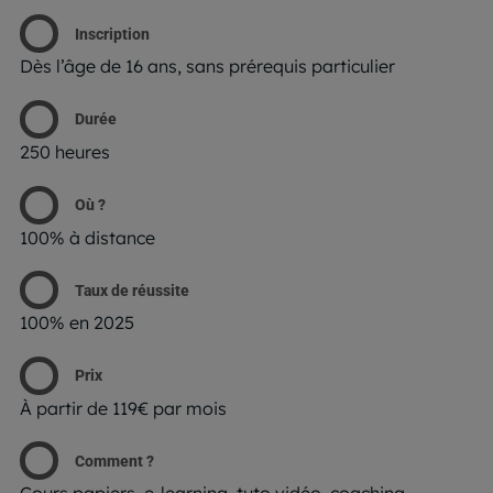
Inscription
Dès l’âge de 16 ans, sans prérequis particulier
Durée
250 heures
Où ?
100% à distance
Taux de réussite
100% en 2025
Prix
Lors de la navigation sur notre site, nous recueillons et traitons
À partir de 119€ par mois
des données vous concernant qui nous permettent de vous
proposer les offres et services les plus pertinents pour vous et
de vous adresser, directement ou via des partenaires, des
Comment ?
communications et publicités personnalisées et de mesurer