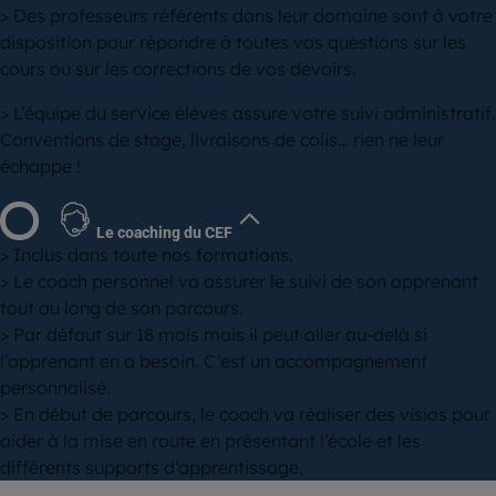
> Des professeurs référents dans leur domaine sont à votre
disposition pour répondre à toutes vos questions sur les
cours ou sur les corrections de vos devoirs.
> L’équipe du service élèves assure votre suivi administratif.
Conventions de stage, livraisons de colis… rien ne leur
échappe !
Le coaching du CEF
> Inclus dans toute nos formations.
> Le coach personnel va assurer le suivi de son apprenant
tout au long de son parcours.
> Par défaut sur 18 mois mais il peut aller au-delà si
l’apprenant en a besoin. C’est un accompagnement
personnalisé.
> En début de parcours, le coach va réaliser des visios pour
aider à la mise en route en présentant l’école et les
différents supports d’apprentissage.