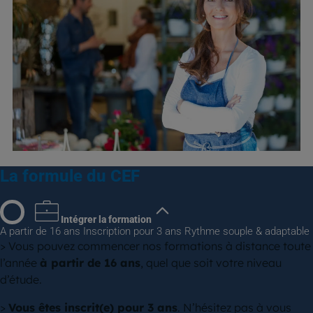
La formule du CEF
Intégrer la formation
A partir de 16 ans
Inscription pour 3 ans
Rythme souple & adaptable
> Vous pouvez commencer nos formations à distance toute
l’année
à partir de 16 ans
, quel que soit votre niveau
d’étude.
>
Vous êtes inscrit(e) pour 3 ans
. N’hésitez pas à vous