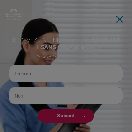
RECEVEZ UNE INFORMATION
GRATUITE
ET
SANS ENGAGEMENT !
Pour qui est cette brochure ?
Prénom
Nom