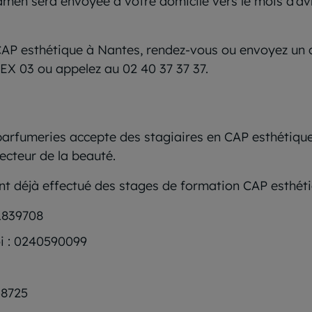
men sera envoyée à votre domicile vers le mois d’avri
CAP esthétique à Nantes, rendez-vous ou envoyez un c
X 03 ou appelez au 02 40 37 37 37.
 parfumeries accepte des stagiaires en CAP esthétique
ecteur de la beauté.
nt déjà effectué des stages de formation CAP esthéti
51839708
oi : 0240590099
58725