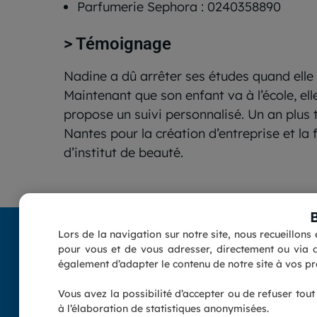
Parfumerie Sephora : 0240358890
> Témoignage
Nadine a dû arrêter ses études quand elle 
Maintenant que son enfant va à l’école, ell
propose un suivi personnalisé. Un an plus t
Nantes pour la création d’entreprise et la 
d’institut de beauté.
Lors de la navigation sur notre site, nous recueillon
pour vous et de vous adresser, directement ou via d
également d’adapter le contenu de notre site à vos pré
Vous avez la possibilité d’accepter ou de refuser tou
à l’élaboration de statistiques anonymisées.