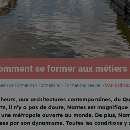
comment se former aux métiers d
péen de Formation
>
Formations
>
Formations beauté
>
CAP Esthéti
êcheurs, aux architectures contemporaines, du Q
s, il n’y a pas de doute, Nantes est magnifique et
st une métropole ouverte au monde. De plus, Nan
prises par son dynamisme. Toutes les conditions y