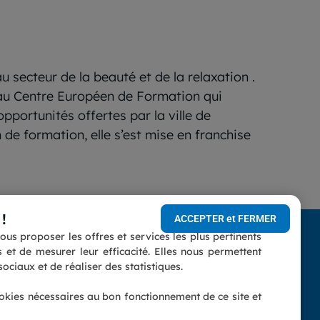
 secteur de la beauté et de la relaxation .
u Centre Européen de Formation qui
pportunités offertes par la ville de
 de formation, elle s’est mise en franchise
!
ACCEPTER et FERMER
us proposer les offres et services les plus pertinents
conforme
et de mesurer leur efficacité. Elles nous permettent
Vous êtes un professionnel ?
ociaux et de réaliser des statistiques.
nnelles
(indépendant, entreprise,
ookies nécessaires au bon fonctionnement de ce site et
association...)