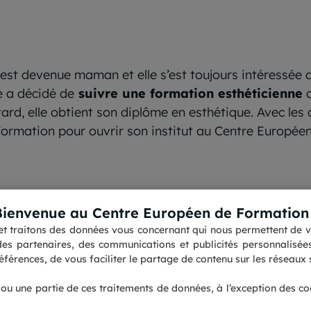
est devenue maman et elle s’est toujours intéressée au
e a décidé de
suivre une formation esthéticienne
a
ard, elle obtient son diplôme en esthétique. Avec les o
formation pour ouvrir son institut au Centre Européen
Bienvenue au Centre Européen de Formation 
s et traitons des données vous concernant qui nous permettent de vo
Contactez nous
Accessibilité : partiellement 
es partenaires, des communications et publicités personnalisées 
Pourquoi choisir le CEF ?
Informations légales
férences, de vous faciliter le partage de contenu sur les réseaux s
Les avis sur le Centre
Personnaliser mes cookies
Européen de Formation
Protection des données
perso
Nos guides formations
Plan du site
t ou une partie de ces traitements de données, à l’exception des c