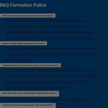
FAQ
Formation Police
Quels sont les prérequis pour passer les concours de la police?
> Tout dépend du concours de police que vous
souhaitez passer. En effet, les prérequis sont
différents selon si vous souhaitez devenir Policier
Adjoint, Gardien Brigadier ou Gardien de la Paix.
Existe-il une taille réglementaire pour les concours ?
> Les conditions pour se présenter aux sélections et
concours de la police nationale n’imposent plus de
critère de taille.
Combien de places sont offertes aux concours de Police Municipale ?
> Un concours externe de recrutement de la fonction
publique permet d’entrer dans la fonction publique
par opposition à un concours interne, dont les
candidats sont déjà agents publics.
Comment se fait le choix de l’école après l’obtention du concours ?
> Le choix de l’école est totalement aléatoire.
JE SUIS EN SITUATION DE HANDICAP, PUIS-JE M’INSCRIRE ?