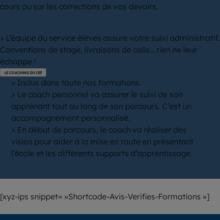
cours ou sur les corrections de vos devoirs.
> L’équipe du service élèves assure votre suivi administratif.
Conventions de stage, livraisons de colis… rien ne leur
échappe !
LE COACHING DU CEF
> Inclus dans toute nos formations.
> Le coach personnel va assurer le suivi de son
apprenant tout au long de son parcours. C’est un
accompagnement personnalisé.
> En début de parcours, le coach va réaliser des
visios pour aider à la mise en route en présentant
l’école et les différents supports d’apprentissage.
[xyz-ips snippet= »Shortcode-Avis-Verifies-Formations »]