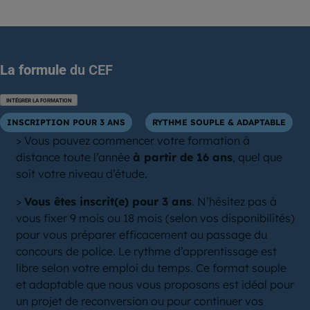
La formule
du CEF
INTÉGRER LA FORMATION
INSCRIPTION POUR 3 ANS
RYTHME SOUPLE & ADAPTABLE
> Vous pouvez commencer votre formation à
distance toute l’année
à partir de 16 ans
, quel que
soit votre niveau d’étude.
>
Vous êtes inscrit(e) pour 3 ans
. N’hésitez pas à
vous fixer 9 mois ou 18 mois (selon vos disponibilités)
pour vous préparer efficacement au passage du
concours de police. Le rythme d’apprentissage est
libre selon votre emploi du temps. Ce format souple
et adaptable que nous vous proposons est idéal pour
un projet de reconversion ou pour continuer vos