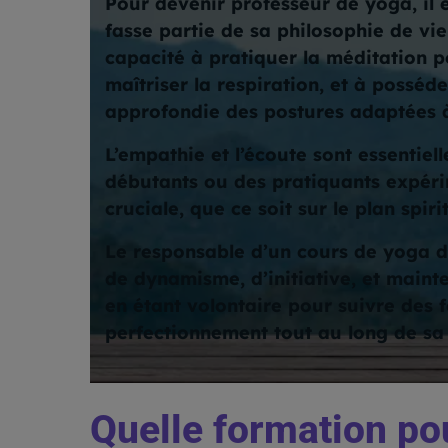
Pour devenir professeur de yoga, il 
fasse partie de sa philosophie de vie
capacité à pratiquer la méditation po
maîtriser la respiration, et à possé
approfondie des postures adaptées à 
L’empathie et l’écoute sont essentiell
débutants ou des pratiquants expérim
cruciale, que ce soit sur le plan spir
Le responsable d’un cours de yoga d
de dynamisme, d’initiative, et maint
en étant volontaire pour suivre des 
perfectionnement tout au long de sa 
Quelle formation po