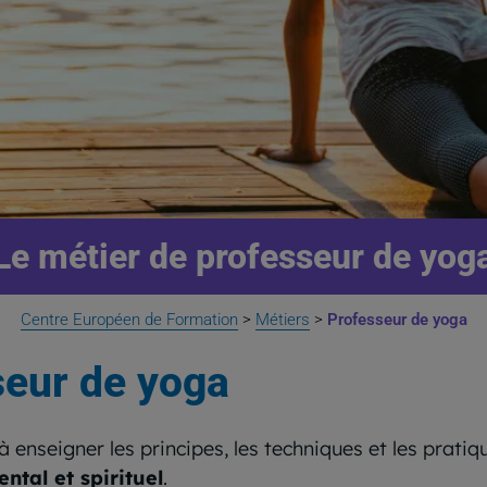
Le métier de professeur de yog
Centre Européen de Formation
>
Métiers
>
Professeur de yoga
seur de yoga
 enseigner les principes, les techniques et les pratiq
ntal et spirituel
.