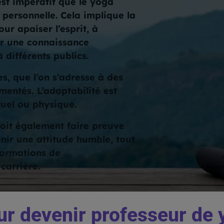
est impératif que le yoga
 personnelle.
Cela implique la
ur apaiser l’esprit, à
der une connaissance
différents publics.
es, que l’on s’adresse à des
entés. L’adaptabilité est
ituel ou physique.
oit également faire preuve
enir une attitude humble, tout
formations de
carrière.
ur devenir professeur de 