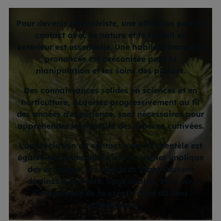
Pour devenir pépiniériste, une affection pour le
contact avec la nature et le travail en
extérieur est essentielle. Une habileté manuelle
prononcée est préconisée pour la
manipulation et les soins des plantes.
Des connaissances solides en sciences et en
horticulture, acquises progressivement au fil
des années d’expérience, sont nécessaires pour
appréhender la diversité des espèces cultivées.
L’appréciation du contact avec la clientèle est
également primordiale, car ce métier implique
des échanges, les végétaux étant souvent
destinés à la vente. Sans oublier, bien sûr,
l’importance de la créativité et du sens
esthétique.