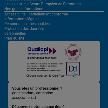
Les avis sur le Centre
Européen de Formation
Nos guides formations
Accessibilité : partiellement conforme
Informations légales
Personnaliser mes cookies
Protection des données
personnelles
Plan du site
Lors de la navigation sur notre site, nous recueillons et traitons
Cliquez pour voir le Certificat
des données vous concernant qui nous permettent de vous
proposer les offres et services les plus pertinents pour vous et
de vous adresser, directement ou via des partenaires, des
Vous êtes un professionnel ?
communications et publicités personnalisées et de mesurer
(indépendant, entreprise,
leur efficacité. Elles nous permettent également d’adapter le
association...)
contenu de notre site à vos préférences, de vous faciliter le
partage de contenu sur les réseaux sociaux et de réaliser des
Découvrez notre espace dédié.
statistiques.