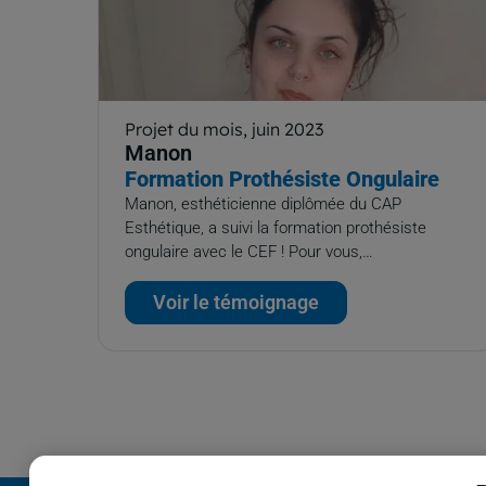
Projet du mois, juin 2023
Manon
Formation Prothésiste Ongulaire
Manon, esthéticienne diplômée du CAP
Esthétique, a suivi la formation prothésiste
ongulaire avec le CEF ! Pour vous,…
Voir le témoignage