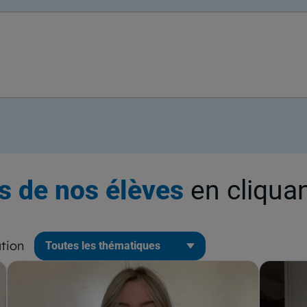
ts de nos élèves
en cliquan
tion