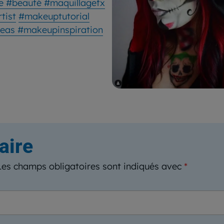
ge
#beauté
#maquillagefx
tist
#makeuptutorial
deas
#makeupinspiration
aire
Les champs obligatoires sont indiqués avec
*