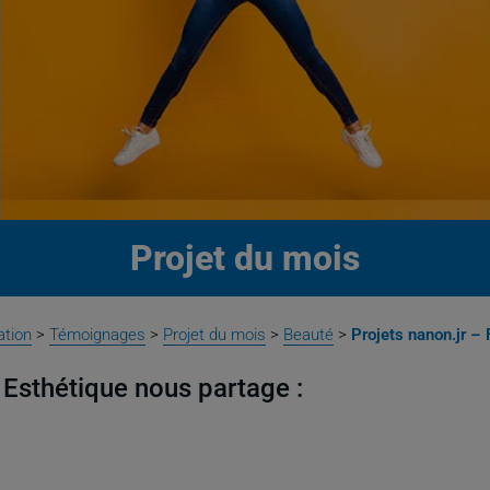
Projet du mois
ation
>
Témoignages
>
Projet du mois
>
Beauté
>
Projets nanon.jr –
 Esthétique nous partage :