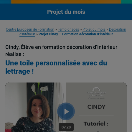
Projet du mois
Centre Européen de Formation
>
Témoignages
>
Projet du mois
>
Décoration
d’intérieur
>
Projet Cindy – Formation décoration d’intérieur
Cindy, Élève en formation décoration d’intérieur
réalise :
Une toile personnalisée avec du
lettrage !