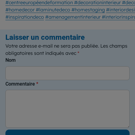
#centreeuropéendeformation
#decorationinterieur
#dec
#homedecor
#laminutedeco
#homestaging
#interiordes
#inspirationdeco
#amenagementinterieur
#interiorinspi
Laisser un commentaire
Votre adresse e-mail ne sera pas publiée.
Les champs
obligatoires sont indiqués avec
*
Nom
Commentaire
*