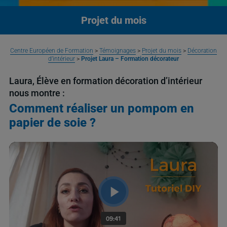
Projet du mois
Centre Européen de Formation
>
Témoignages
>
Projet du mois
>
Décoration
d’intérieur
>
Projet Laura – Formation décorateur
Laura, Élève en formation décoration d’intérieur
nous montre :
Comment réaliser un pompom en
papier de soie ?