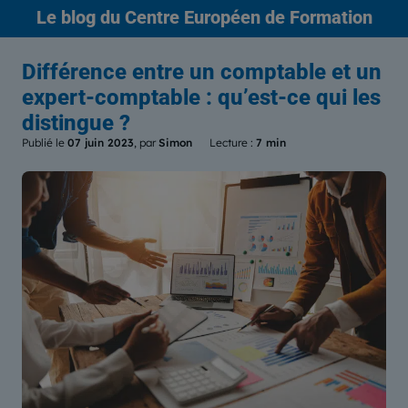
Le blog
du Centre Européen de Formation
Différence entre un comptable et un
expert-comptable : qu’est-ce qui les
distingue ?
Publié le
07 juin 2023
, par
Simon
Lecture :
7 min