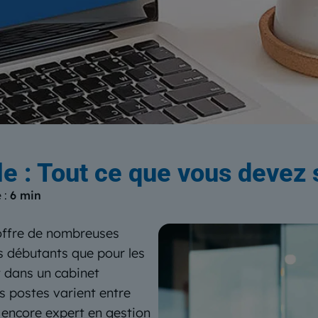
log
du Centre Européen de Form
e : Tout ce que vous devez s
 :
6 min
 offre de nombreuses
es débutants que pour les
t dans un cabinet
s postes varient entre
 encore expert en gestion