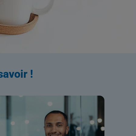
ation
avoir !