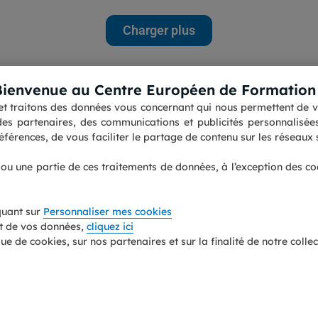
Charger plus
Bienvenue au Centre Européen de Formation 
s et traitons des données vous concernant qui nous permettent de vo
Contactez nous
Accessibilité : partiellement 
es partenaires, des communications et publicités personnalisées 
Pourquoi choisir le CEF ?
Informations légales
férences, de vous faciliter le partage de contenu sur les réseaux s
Les avis sur le Centre
Personnaliser mes cookies
Européen de Formation
Protection des données
perso
Nos guides formations
Plan du site
t ou une partie de ces traitements de données, à l’exception des c
quant sur
Personnaliser mes cookies
nt de vos données,
cliquez ici
ue de cookies, sur nos partenaires et sur la finalité de notre coll
éro 0008886. La certification nationale a été attribuée au titre des actions de formation. 
culé sous le numéro UAI 0596978 P. Centre de formation professionnelle continue, déclarée
oits CPF (compte personnel de formation) sont personnels, varient pour chacun et peuvent êt
© Centre Européen de Formation - 2026