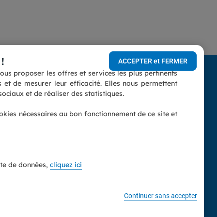
!
ACCEPTER et FERMER
us proposer les offres et services les plus pertinents
conforme
et de mesurer leur efficacité. Elles nous permettent
Vous êtes un professionnel ?
ociaux et de réaliser des statistiques.
nnelles
(indépendant, entreprise,
ookies nécessaires au bon fonctionnement de ce site et
association...)
Découvrez notre espace dédié.
Accès espace professionnel
ecte de données,
cliquez ici
Établissement privé d'enseignement à distance soumis au contrôle
Continuer sans accepter
 sous le numéro 31 59 08328 59.
re nuls.