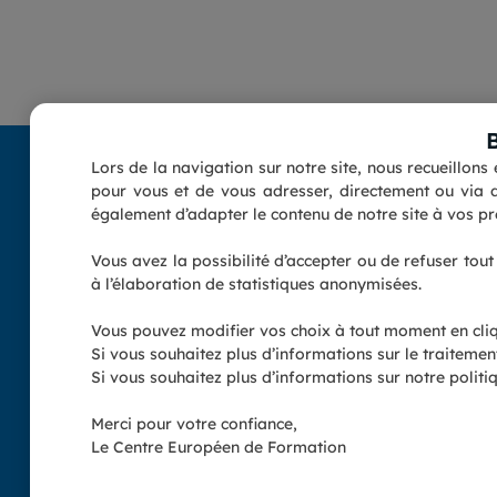
Lors de la navigation sur notre site, nous recueillon
pour vous et de vous adresser, directement ou via d
également d’adapter le contenu de notre site à vos pré
Vous avez la possibilité d’accepter ou de refuser tou
à l’élaboration de statistiques anonymisées.
Cliquez pour voir le Certificat
Vous pouvez modifier vos choix à tout moment en cli
Suivez-nous :
Si vous souhaitez plus d’informations sur le traiteme
Si vous souhaitez plus d’informations sur notre politiq
Merci pour votre confiance,
Ecole certifiée QUALIOPI et référencée sur DataDock sous le num
Le Centre Européen de Formation
pédagogique de l'Etat, immatri
*Les dr