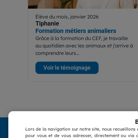
Élève du mois, janvier 2026
Tiphanie
Formation métiers animaliers
Grâce à la formation du CEF, je travaille
au quotidien avec les animaux et j'arrive à
comprendre leurs…
Voir le témoignage
Lors de la navigation sur notre site, nous recueillon
pour vous et de vous adresser, directement ou via d