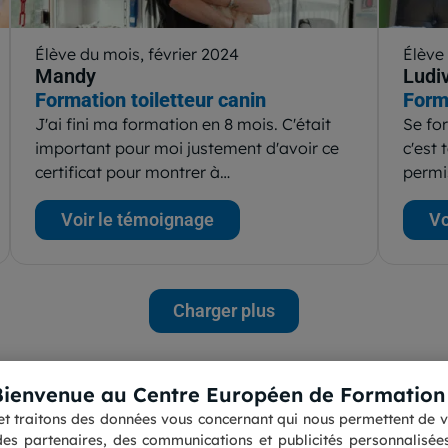
Élève du mois, février 2024
Élève
Mandy
Ludi
Formation toiletteur canin
Form
J'ai fini ma formation en 8 mois. C'était
Se for
important pour moi justement d'avoir ce
c'est 
certificat pour montrer à…
permi
Voir le témoignage
Vo
Charger plus
Bienvenue au Centre Européen de Formation 
s et traitons des données vous concernant qui nous permettent de vo
Contactez nous
Accessibilité : partiellement 
es partenaires, des communications et publicités personnalisées 
Pourquoi choisir le CEF ?
Informations légales