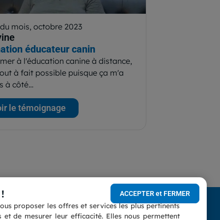
 du mois, octobre 2023
vine
ation éducateur canin
mer à l'éducation canine à distance,
tout à fait possible puisque ça m'a
s à côté…
ir le témoignage
!
ACCEPTER et FERMER
us proposer les offres et services les plus pertinents
conforme
et de mesurer leur efficacité. Elles nous permettent