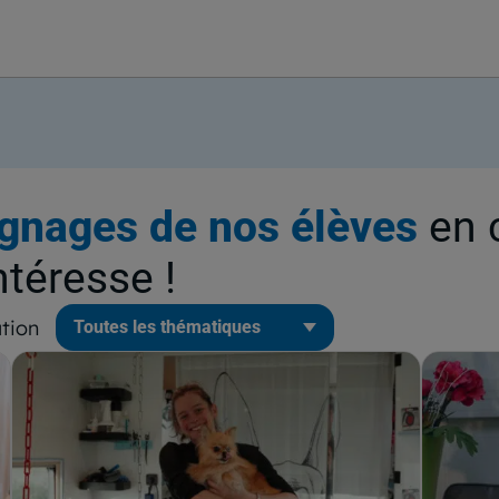
gnages de nos élèves
en 
ntéresse !
tion