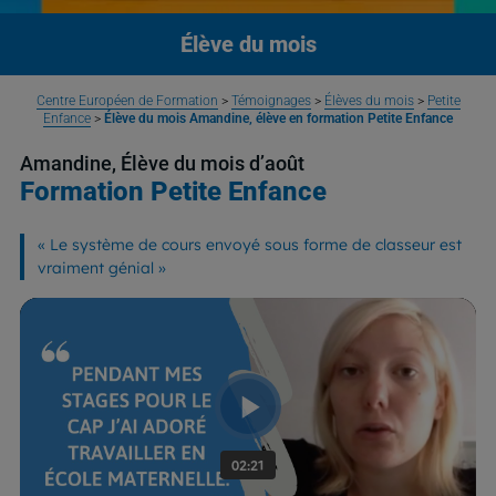
Élève du mois
Centre Européen de Formation
>
Témoignages
>
Élèves du mois
>
Petite
Enfance
>
Élève du mois Amandine, élève en formation Petite Enfance
Amandine, Élève du mois d’août
Formation Petite Enfance
«
Le système de cours envoyé sous forme de classeur est
vraiment génial
»