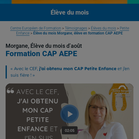
Élève du mois
Centre Européen de Formation
>
Témoignages
>
Élèves du mois
>
Petite
Enfance
>
Élève du mois Morgane, élève en formation CAP AEPE
Morgane, Élève du mois d’août
Formation CAP AEPE
«
Avec le CEF,
j’ai obtenu mon CAP Petite Enfance
et j’en
suis fière !
»