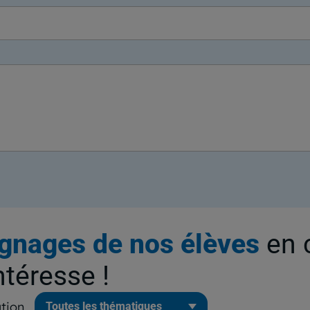
gnages de nos élèves
en 
ntéresse !
tion