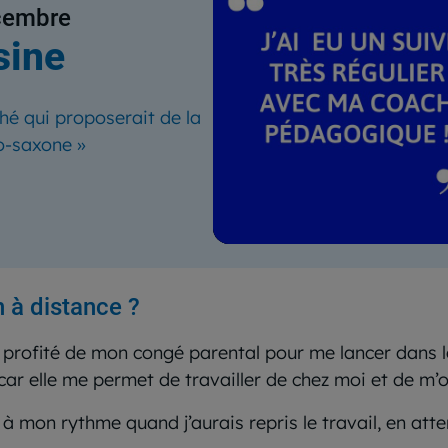
écembre
sine
thé qui proposerait de la
lo-saxone
»
n à distance ?
 profité de mon congé parental pour me lancer dans 
e car elle me permet de travailler de chez moi et de m
à mon rythme quand j’aurais repris le travail, en atte