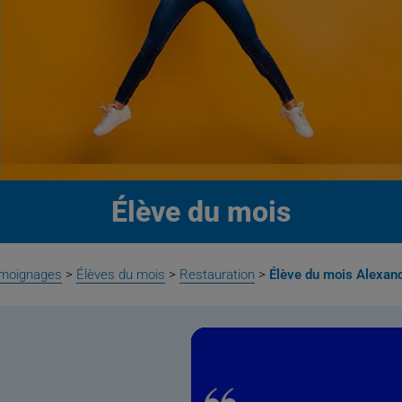
Élève du mois
moignages
>
Élèves du mois
>
Restauration
>
Élève du mois Alexand