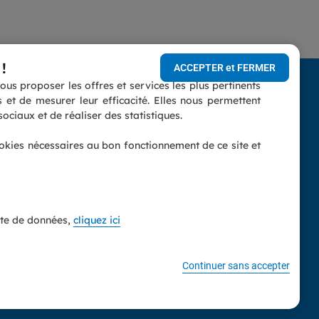
!
ACCEPTER et FERMER
us proposer les offres et services les plus pertinents
conforme
et de mesurer leur efficacité. Elles nous permettent
Vous êtes un professionnel ?
ociaux et de réaliser des statistiques.
nnelles
(indépendant, entreprise,
ookies nécessaires au bon fonctionnement de ce site et
association...)
Découvrez notre espace dédié.
Accès espace professionnel
ecte de données,
cliquez ici
Établissement privé d'enseignement à distance soumis au contrôle
Continuer sans accepter
 sous le numéro 31 59 08328 59.
re nuls.