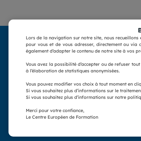
Lors de la navigation sur notre site, nous recueillon
pour vous et de vous adresser, directement ou via d
également d’adapter le contenu de notre site à vos pré
Vous avez la possibilité d’accepter ou de refuser tou
à l’élaboration de statistiques anonymisées.
Cliquez pour voir le Certificat
Vous pouvez modifier vos choix à tout moment en cli
Suivez-nous :
Si vous souhaitez plus d’informations sur le traiteme
Si vous souhaitez plus d’informations sur notre politiq
Merci pour votre confiance,
Ecole certifiée QUALIOPI et référencée sur DataDock sous le num
Le Centre Européen de Formation
pédagogique de l'Etat, immatri
*Les dr