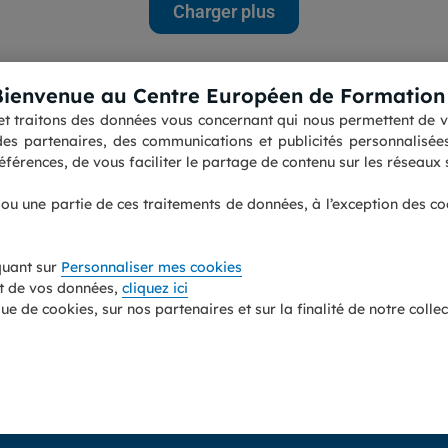
Charger plus
Bienvenue au Centre Européen de Formation 
s et traitons des données vous concernant qui nous permettent de vo
Contactez nous
Accessibilité : partiellement 
es partenaires, des communications et publicités personnalisées 
Pourquoi choisir le CEF ?
Informations légales
férences, de vous faciliter le partage de contenu sur les réseaux s
Les avis sur le Centre
Personnaliser mes cookies
Européen de Formation
Protection des données
perso
Nos guides formations
Plan du site
t ou une partie de ces traitements de données, à l’exception des c
quant sur
Personnaliser mes cookies
nt de vos données,
cliquez ici
ue de cookies, sur nos partenaires et sur la finalité de notre coll
éro 0008886. La certification nationale a été attribuée au titre des actions de formation. 
culé sous le numéro UAI 0596978 P. Centre de formation professionnelle continue, déclarée
oits CPF (compte personnel de formation) sont personnels, varient pour chacun et peuvent êt
© Centre Européen de Formation - 2026