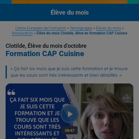
Élève du mois
Centre Européen de Formation
>
Témoignages
>
Élèves du mois
>
Restauration
>
Élève du mois Clotilde, élève en formation CAP Cuisine
Clotilde, Élève du mois d’octobre
Formation CAP Cuisine
«
Ça fait six mois que je suis cette formation et je trouve
que les cours sont très intéressants et bien détaillés.
»