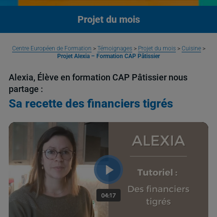
Projet du mois
Centre Européen de Formation
>
Témoignages
>
Projet du mois
>
Cuisine
>
Projet Alexia – Formation CAP Pâtissier
Alexia, Élève en formation CAP Pâtissier nous
partage :
Sa recette des financiers tigrés