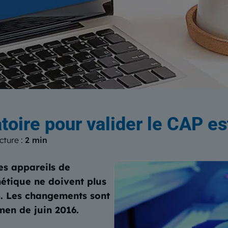
log
du Centre Européen de Form
toire pour valider le CAP es
cture :
2 min
les appareils de
étique ne doivent plus
e). Les changements sont
men de juin 2016.