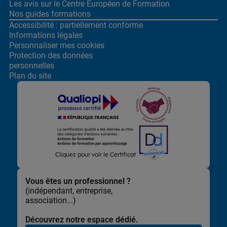
Les avis sur le Centre
Européen de Formation
Nos guides formations
Accessibilité : partiellement conforme
Informations légales
Personnaliser mes cookies
Protection des données
personnelles
Plan du site
Lors de la navigation sur notre site, nous recueillons et traitons
Cliquez pour voir le Certificat
des données vous concernant qui nous permettent de vous
proposer les offres et services les plus pertinents pour vous et
de vous adresser, directement ou via des partenaires, des
Vous êtes un professionnel ?
communications et publicités personnalisées et de mesurer
(indépendant, entreprise,
leur efficacité. Elles nous permettent également d’adapter le
association...)
contenu de notre site à vos préférences, de vous faciliter le
partage de contenu sur les réseaux sociaux et de réaliser des
Découvrez notre espace dédié.
statistiques.