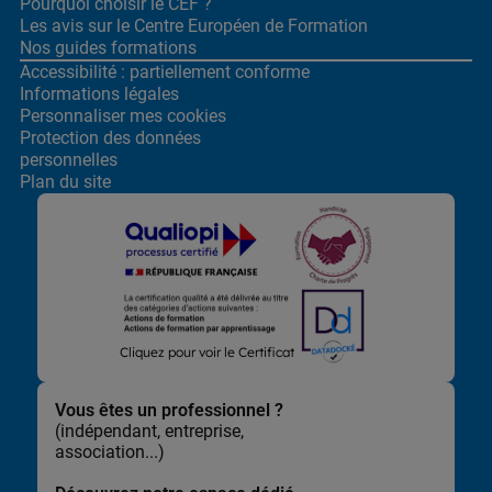
Pourquoi choisir le CEF ?
Les avis sur le Centre
Européen de Formation
Nos guides formations
Accessibilité : partiellement conforme
Informations légales
Personnaliser mes cookies
Protection des données
personnelles
Plan du site
Lors de la navigation sur notre site, nous recueillons et traitons
Cliquez pour voir le Certificat
des données vous concernant qui nous permettent de vous
proposer les offres et services les plus pertinents pour vous et
de vous adresser, directement ou via des partenaires, des
Vous êtes un professionnel ?
communications et publicités personnalisées et de mesurer
(indépendant, entreprise,
leur efficacité. Elles nous permettent également d’adapter le
association...)
contenu de notre site à vos préférences, de vous faciliter le
partage de contenu sur les réseaux sociaux et de réaliser des