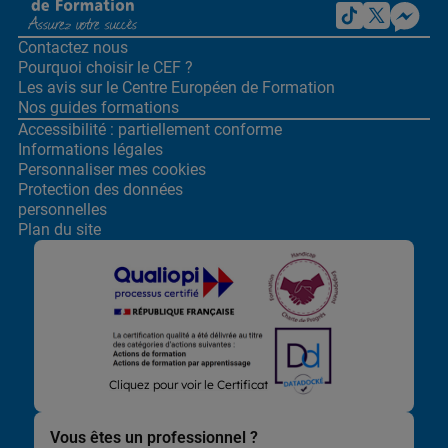
Contactez nous
Pourquoi choisir le CEF ?
Les avis sur le Centre
Européen de Formation
Nos guides formations
Accessibilité : partiellement conforme
Informations légales
Personnaliser mes cookies
Protection des données
personnelles
Plan du site
Lors de la navigation sur notre site, nous recueillons et traitons
Cliquez pour voir le Certificat
des données vous concernant qui nous permettent de vous
proposer les offres et services les plus pertinents pour vous et
de vous adresser, directement ou via des partenaires, des
Vous êtes un professionnel ?
communications et publicités personnalisées et de mesurer