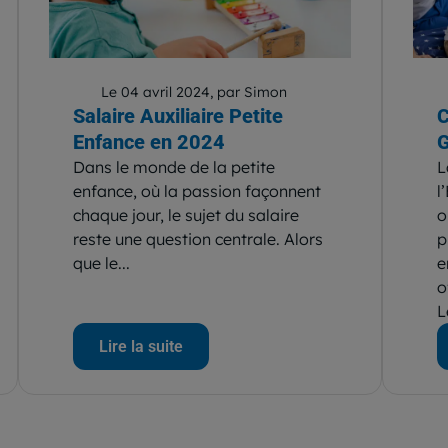
Le 04 avril 2024, par Simon
Salaire Auxiliaire Petite
C
Enfance en 2024
G
Dans le monde de la petite
L
enfance, où la passion façonnent
l
chaque jour, le sujet du salaire
o
reste une question centrale. Alors
p
que le...
e
o
L
Lire la suite