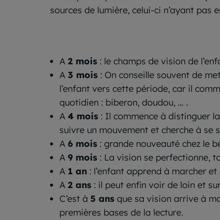
sources de lumière, celui-ci n’ayant pas
A
2 mois
: le champs de vision de l’enf
A
3 mois
: On conseille souvent de met
l’enfant vers cette période, car il com
quotidien : biberon, doudou, … .
A
4 mois
: Il commence à distinguer la
suivre un mouvement et cherche à se sai
A
6 mois
: grande nouveauté chez le bébé
A
9 mois
: La vision se perfectionne, t
A
1 an
: l’enfant apprend à marcher et
A
2 ans
: il peut enfin voir de loin et s
C’est à
5 ans
que sa vision arrive à ma
premières bases de la lecture.