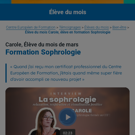
Élève du mois
Centre Européen de Formation
>
Témoignages
>
Élèves du mois
>
Bien-être
>
Élève du mois Carole, élève en formation Sophrologie
Carole, Élève du mois de mars
Formation Sophrologie
« Quand j’ai reçu mon certificat professionnel du Centre
Européen de Formation, j’étais quand même super fière
d’avoir accompli ce nouveau projet »