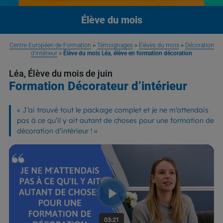
Élève du mois
Centre Européen de Formation
>
Témoignages
>
Élèves du mois
>
Décoration
d’intérieur
>
Élève du mois Léa, élève en formation décoration
Léa, Élève du mois de juin
Formation Décorateur d’intérieur
«
J’ai trouvé tout le package complet et je ne m’attendais
pas à ce qu’il y ait autant de choses pour une formation de
décoration d’intérieur !
»