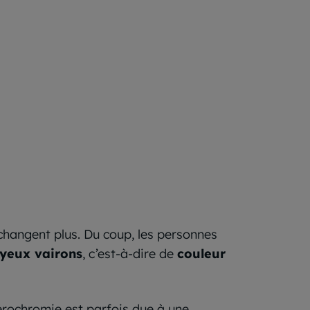
e changent plus. Du coup, les personnes
 yeux vairons
, c’est-à-dire de
couleur
érochromie est parfois due à une