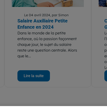
Le 04 avril 2024, par Simon
Salaire Auxiliaire Petite
C
Enfance en 2024
G
Dans le monde de la petite
L
enfance, où la passion façonnent
l
chaque jour, le sujet du salaire
o
reste une question centrale. Alors
p
que le...
e
o
L
Lire la suite