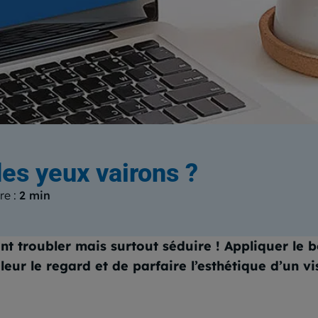
log
du Centre Européen de Form
es yeux vairons ?
re :
2 min
t troubler mais surtout séduire ! Appliquer le b
ur le regard et de parfaire l’esthétique d’un vi