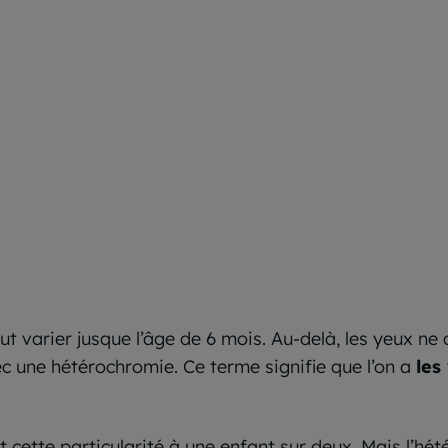
eut varier jusque l’âge de 6 mois. Au-delà, les yeux n
c une hétérochromie. Ce terme signifie que l’on a
les
cette particularité à une enfant sur deux. Mais l’hét