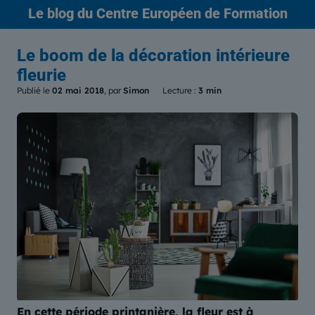
Le blog
du Centre Européen de Formation
Le boom de la décoration intérieure
fleurie
Publié le
02 mai 2018
, par
Simon
Lecture :
3 min
En cette période printanière, la fleur est à