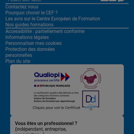
Contactez nous
Pourquoi choisir le CEF ?
Les avis sur le Centre
Européen de Formation
Nos guides formations
Accessibilité : partiellement conforme
Informations légales
Personnaliser mes cookies
Protection des données
personnelles
Plan du site
Lors de la navigation sur notre site, nous recueillons et traitons
Cliquez pour voir le Certificat
des données vous concernant qui nous permettent de vous
proposer les offres et services les plus pertinents pour vous et
de vous adresser, directement ou via des partenaires, des
Vous êtes un professionnel ?
communications et publicités personnalisées et de mesurer
(indépendant, entreprise,
leur efficacité. Elles nous permettent également d’adapter le