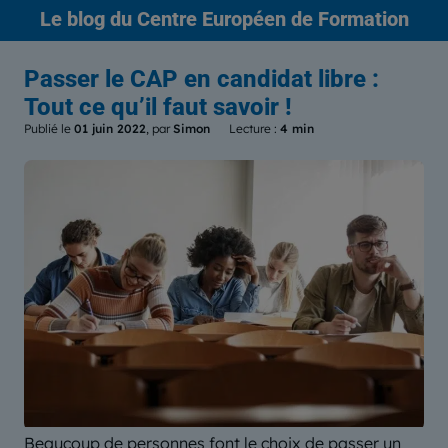
Le blog
du Centre Européen de Formation
Passer le CAP en candidat libre :
Tout ce qu’il faut savoir !
Publié le
01 juin 2022
, par
Simon
Lecture :
4 min
Beaucoup de personnes font le choix de passer un