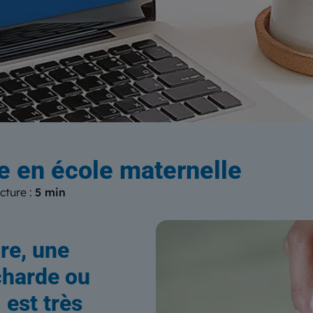
log
du Centre Européen de Form
e en école maternelle
cture :
5 min
re, une
charde ou
 est très