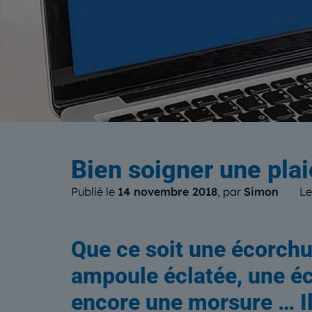
Le b
Bien soigner une plai
Publié le
14 novembre 2018
, par
Simon
Le
Que ce soit une écorchu
ampoule éclatée, une é
encore une morsure … Il