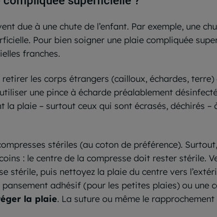
compliquée superficielle ?
vent due à une chute de l’enfant. Par exemple, une ch
ficielle. Pour bien soigner une plaie compliquée supe
ielles franches.
tirer les corps étrangers (cailloux, échardes, terre) 
d’utiliser une pince à écharde préalablement désinfectée
a plaie – surtout ceux qui sont écrasés, déchirés – à
compresses stériles (au coton de préférence). Surtout
coins : le centre de la compresse doit rester stérile. V
stérile, puis nettoyez la plaie du centre vers l’extéri
Un pansement adhésif (pour les petites plaies) ou un
éger la plaie
. La suture ou même le rapprochement 