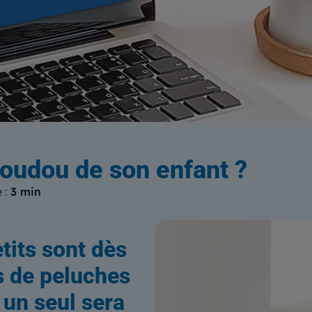
log
du Centre Européen de Form
oudou de son enfant ?
 :
3 min
etits sont dès
s de peluches
 un seul sera