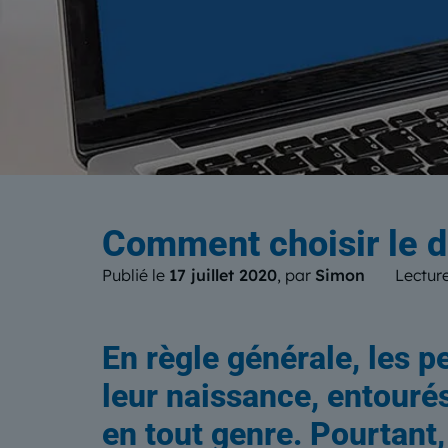
Le b
Comment choisir le d
Publié le
17 juillet 2020
, par
Simon
Lecture
En règle générale, les p
leur naissance, entouré
en tout genre. Pourtant,