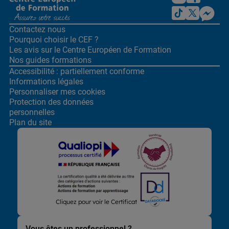
Contactez nous
Pourquoi choisir le CEF ?
Les avis sur le Centre
Européen de Formation
Nos guides formations
Accessibilité : partiellement conforme
Informations légales
Personnaliser mes cookies
Protection des données
personnelles
Plan du site
Lors de la navigation sur notre site, nous recueillons et traitons
Cliquez pour voir le Certificat
des données vous concernant qui nous permettent de vous
proposer les offres et services les plus pertinents pour vous et
de vous adresser, directement ou via des partenaires, des
Vous êtes un professionnel ?