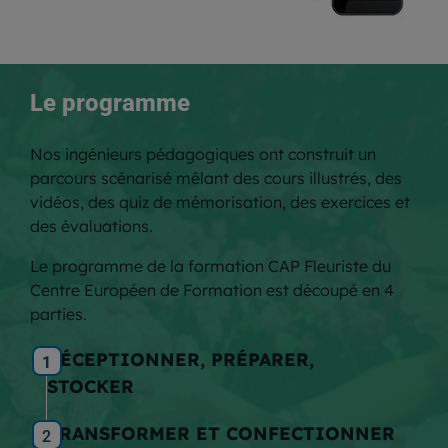
Le programme
Nos ingénieurs pédagogiques ont construit un
parcours scénarisé mêlant des cours illustrés, des
vidéos, des quiz de mémorisation, des exercices et
des évaluations.
Le programme de la formation CAP Fleuriste du
Centre Européen de Formation est découpé en 4
parties.
RÉCEPTIONNER, PRÉPARER,
1
STOCKER
TRANSFORMER ET CONFECTIONNER
2