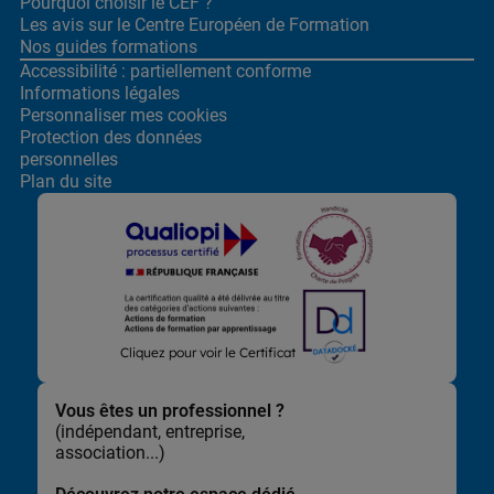
Pourquoi choisir le CEF ?
Les avis sur le Centre
Européen de Formation
Nos guides formations
Accessibilité : partiellement conforme
Informations légales
Personnaliser mes cookies
Protection des données
personnelles
Plan du site
Lors de la navigation sur notre site, nous recueillons et traitons
Cliquez pour voir le Certificat
des données vous concernant qui nous permettent de vous
proposer les offres et services les plus pertinents pour vous et
de vous adresser, directement ou via des partenaires, des
Vous êtes un professionnel ?
communications et publicités personnalisées et de mesurer
(indépendant, entreprise,
leur efficacité. Elles nous permettent également d’adapter le
association...)
contenu de notre site à vos préférences, de vous faciliter le
partage de contenu sur les réseaux sociaux et de réaliser des