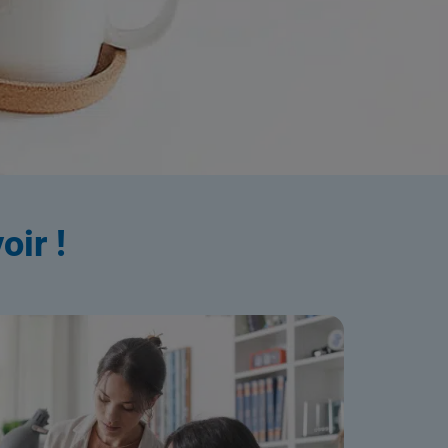
ation
oir !