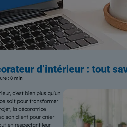
log
du Centre Européen de Form
ateur d’intérieur : tout sav
ure :
8 min
eur, c’est bien plus qu’un
e ce soit pour transformer
ojet, la décoratrice
c son client pour créer
tout en respectant leur