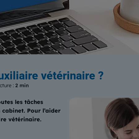
log
du Centre Européen de Form
uxiliaire vétérinaire ?
cture :
2 min
outes les tâches
cabinet. Pour l’aider
ire vétérinaire.