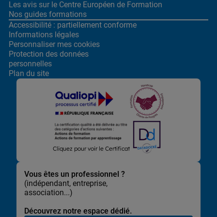
Les avis sur le Centre
Européen de Formation
Nos guides formations
Accessibilité : partiellement conforme
Informations légales
Personnaliser mes cookies
Protection des données
personnelles
Plan du site
Lors de la navigation sur notre site, nous recueillons et traitons
Cliquez pour voir le Certificat
des données vous concernant qui nous permettent de vous
proposer les offres et services les plus pertinents pour vous et
de vous adresser, directement ou via des partenaires, des
Vous êtes un professionnel ?
communications et publicités personnalisées et de mesurer
(indépendant, entreprise,
leur efficacité. Elles nous permettent également d’adapter le
association...)
contenu de notre site à vos préférences, de vous faciliter le
partage de contenu sur les réseaux sociaux et de réaliser des
Découvrez notre espace dédié.
statistiques.