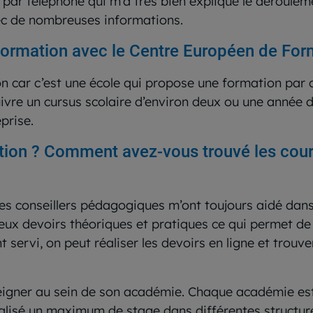
 par téléphone qui m’a très bien expliqué le dérouleme
vec de nombreuses informations.
formation avec le Centre Européen de For
n car c’est une école qui propose une formation par c
ivre un cursus scolaire d’environ deux ou une année d
eprise.
on ? Comment avez-vous trouvé les cours 
Les conseillers pédagogiques m’ont toujours aidé dans 
ux devoirs théoriques et pratiques ce qui permet de v
 servi, on peut réaliser les devoirs en ligne et trouv
seigner au sein de son académie. Chaque académie est
 réalisé un maximum de stage dans différentes structu