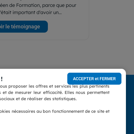
éen de Formation, parce que pour
'était important d'avoir un…
ir le témoignage
!
ACCEPTER et FERMER
us proposer les offres et services les plus pertinents
conforme
et de mesurer leur efficacité. Elles nous permettent
Vous êtes un professionnel ?
ociaux et de réaliser des statistiques.
nnelles
(indépendant, entreprise,
ookies nécessaires au bon fonctionnement de ce site et
association...)
Découvrez notre espace dédié.