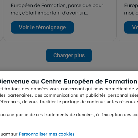
Européen de Formation, parce que pour
Europ
moi, c'était important d'avoir un…
moi, c
Voir le témoignage
Vo
Charger plus
Bienvenue au Centre Européen de Formation 
s et traitons des données vous concernant qui nous permettent de vo
Contactez nous
Accessibilité : partiellement 
es partenaires, des communications et publicités personnalisées 
Pourquoi choisir le CEF ?
Informations légales
férences, de vous faciliter le partage de contenu sur les réseaux s
Les avis sur le Centre
Personnaliser mes cookies
Européen de Formation
Protection des données
perso
Nos guides formations
Plan du site
t ou une partie de ces traitements de données, à l’exception des c
quant sur
Personnaliser mes cookies