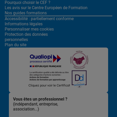
Pourquoi choisir le CEF ?
Les avis sur le Centre
Européen de Formation
Nos guides formations
Accessibilité : partiellement conforme
Informations légales
Personnaliser mes cookies
Protection des données
personnelles
Plan du site
Lors de la navigation sur notre site, nous recueillons et traitons
Cliquez pour voir le Certificat
des données vous concernant qui nous permettent de vous
proposer les offres et services les plus pertinents pour vous et
de vous adresser, directement ou via des partenaires, des
Vous êtes un professionnel ?
communications et publicités personnalisées et de mesurer
(indépendant, entreprise,
leur efficacité. Elles nous permettent également d’adapter le
association...)
contenu de notre site à vos préférences, de vous faciliter le
partage de contenu sur les réseaux sociaux et de réaliser des