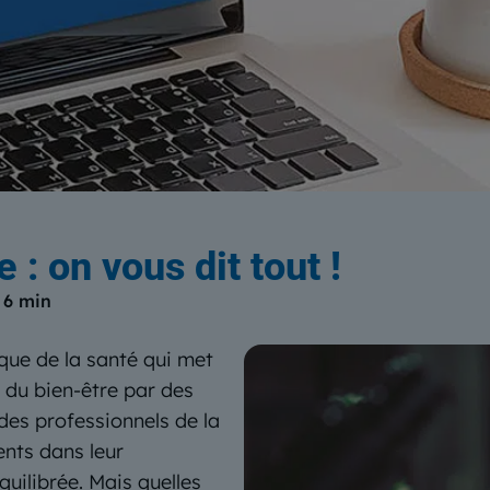
log
du Centre Européen de Form
: on vous dit tout !
:
6 min
que de la santé qui met
n du bien-être par des
des professionnels de la
ents dans leur
uilibrée. Mais quelles