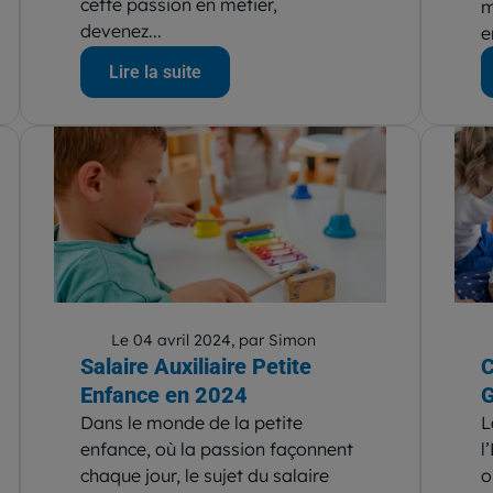
cette passion en métier,
m
devenez...
e
Lire la suite
Le 04 avril 2024, par Simon
Salaire Auxiliaire Petite
C
Enfance en 2024
G
Dans le monde de la petite
L
enfance, où la passion façonnent
l
chaque jour, le sujet du salaire
o