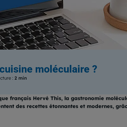
log
du Centre Européen de Form
 cuisine moléculaire ?
cture :
2 min
fique français Hervé This, la gastronomie molécul
ntent des recettes étonnantes et modernes, grâce