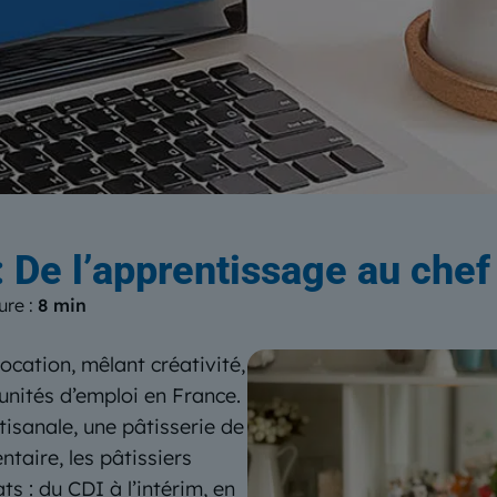
log
du Centre Européen de Form
 : De l’apprentissage au chef
ure :
8 min
ocation, mêlant créativité,
unités d’emploi en France.
tisanale, une pâtisserie de
ntaire, les pâtissiers
s : du CDI à l’intérim, en