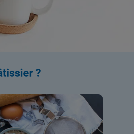
ation
tissier ?