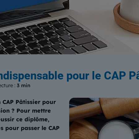
log
du Centre Européen de Form
indispensable pour le CAP Pâ
ecture :
3 min
 CAP Pâtissier pour
sion ? Pour mettre
éussir ce diplôme,
es pour passer le CAP