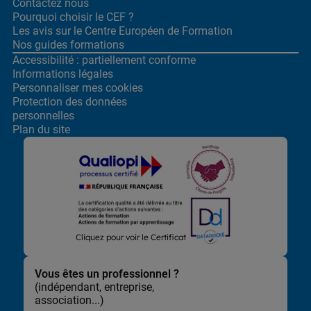
Contactez nous
Pourquoi choisir le CEF ?
Les avis sur le Centre
Européen de Formation
Nos guides formations
Accessibilité : partiellement conforme
Informations légales
Personnaliser mes cookies
Protection des données
personnelles
Plan du site
Lors de la navigation sur notre site, nous recueillons et traitons
Cliquez pour voir le Certificat
des données vous concernant qui nous permettent de vous
proposer les offres et services les plus pertinents pour vous et
de vous adresser, directement ou via des partenaires, des
Vous êtes un professionnel ?
communications et publicités personnalisées et de mesurer
(indépendant, entreprise,
leur efficacité. Elles nous permettent également d’adapter le
association...)
contenu de notre site à vos préférences, de vous faciliter le