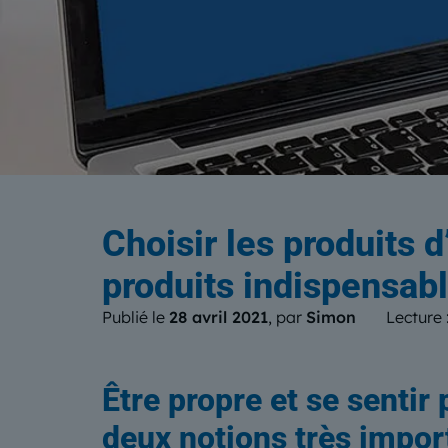
Le b
Choisir les produits 
produits indispensab
Publié le
28 avril 2021
, par
Simon
Lecture 
Être propre et se sentir
deux notions très impor