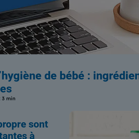
log
du Centre Européen de Form
d’hygiène de bébé : ingrédien
les
:
3 min
 propre sont
tantes à