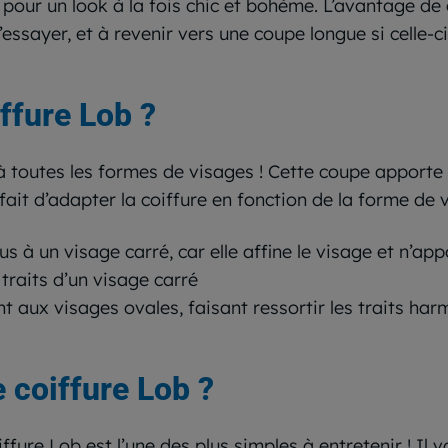
r pour un look à la fois chic et bohème. L’avantage de 
’essayer, et à revenir vers une coupe longue si celle-ci
ffure Lob ?
 à toutes les formes de visages ! Cette coupe apporte
 fait d’adapter la coiffure en fonction de la forme de 
s à un visage carré, car elle affine le visage et n’a
traits d’un visage carré
t aux visages ovales, faisant ressortir les traits ha
 coiffure Lob ?
iffure Lob est l’une des plus simples à entretenir ! Il