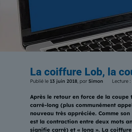
Le b
La coiffure Lob, la c
Publié le
13 juin 2018
, par
Simon
Lecture :
Après le retour en force de la coupe 
carré-long (plus communément appel
nouveau très appréciée. Comme son n
est la contraction entre deux mots an
signifie carré) et « long ». La coiffu