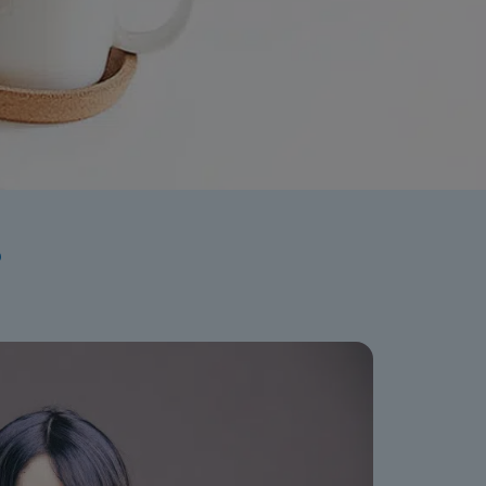
ation
?