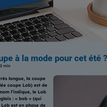
log
du Centre Européen de Form
oupe à la mode pour cet été 
2 min
très longue, la coupe
ée coupe Lob) est de
om l’indique, le Lob
glais : « bob » (qui
re Lob est en phase de