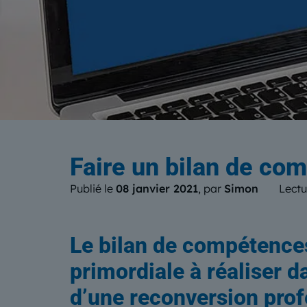
Le b
Faire un bilan de co
Publié le
08 janvier 2021
, par
Simon
Lectu
Le bilan de compétence
primordiale à réaliser d
d’une reconversion prof