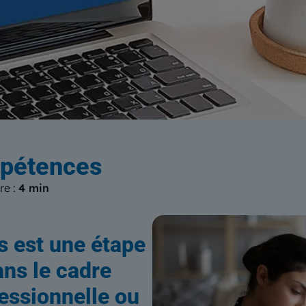
log
du Centre Européen de Form
mpétences
re :
4 min
s est une étape
ans le cadre
essionnelle ou