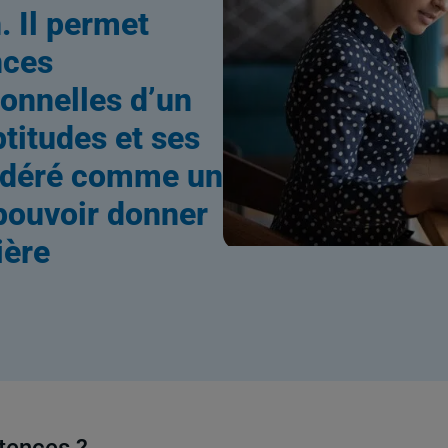
. Il permet
nces
sonnelles d’un
ptitudes et ses
sidéré comme un
pouvoir donner
ière